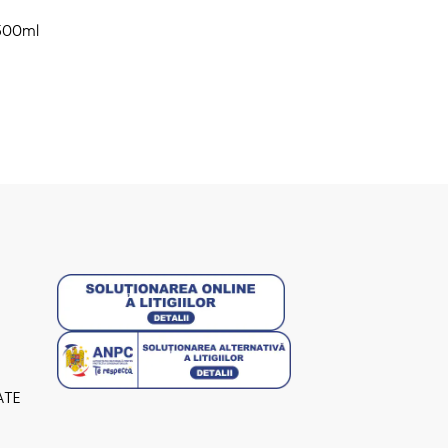
500ml
ATE