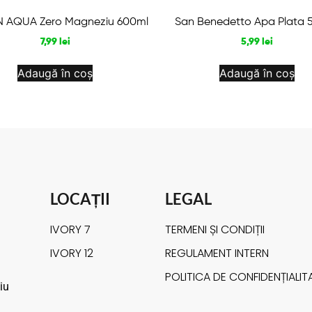
N AQUA Zero Magneziu 600ml
San Benedetto Apa Plata 
7,99
lei
5,99
lei
Adaugă în coș
Adaugă în coș
LOCAȚII
LEGAL
IVORY 7
TERMENI ȘI CONDIȚII
IVORY 12
REGULAMENT INTERN
POLITICA DE CONFIDENȚIALIT
iu