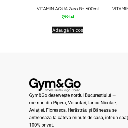
VITAMIN AQUA Zero B+ 600ml
VITAMI
7,99
lei
Adaugă în coș
Gym&Go deservește nordul Bucureștiului —
membri din Pipera, Voluntari, Iancu Nicolae,
Aviației, Floreasca, Herăstrău și Băneasa se
antrenează la câteva minute de casă, într-un spaț
100% privat.